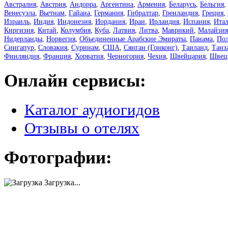
Австралия
,
Австрия
,
Андорра
,
Аргентина
,
Армения
,
Беларусь
,
Бельгия
,
Венесуэла
,
Вьетнам
,
Гайана
,
Германия
,
Гибралтар
,
Гренландия
,
Греция
,
Израиль
,
Индия
,
Индонезия
,
Иордания
,
Иран
,
Ирландия
,
Испания
,
Ита
Киргизия
,
Китай
,
Колумбия
,
Куба
,
Латвия
,
Литва
,
Маврикий
,
Малайзия
Нидерланды
,
Норвегия
,
Объединенные Арабские Эмираты
,
Панама
,
По
Сингапур
,
Словакия
,
Суринам
,
США
,
Сянган (Гонконг)
,
Таиланд
,
Танз
Финляндия
,
Франция
,
Хорватия
,
Черногория
,
Чехия
,
Швейцария
,
Швец
Онлайн сервисы:
Каталог аудиогидов
Отзывы о отелях
Фотографии:
Загрузка...