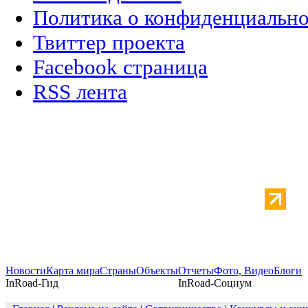
Политика о конфиденциальн
Твиттер проекта
Facebook страница
RSS лента
Новости
Карта мира
Страны
Объекты
Отчеты
Фото, Видео
Блоги
InRoad-Гид
InRoad-Социум