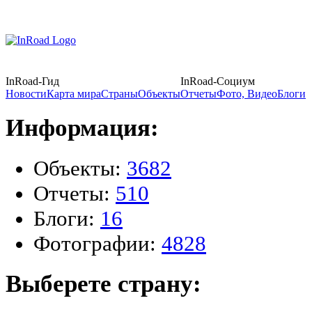
InRoad-Гид
InRoad-Социум
Новости
Карта мира
Страны
Объекты
Отчеты
Фото, Видео
Блоги
Информация:
Объекты:
3682
Отчеты:
510
Блоги:
16
Фотографии:
4828
Выберете страну: