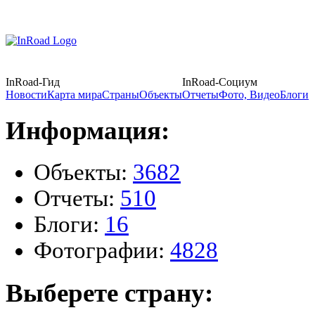
InRoad-Гид
InRoad-Социум
Новости
Карта мира
Страны
Объекты
Отчеты
Фото, Видео
Блоги
Информация:
Объекты:
3682
Отчеты:
510
Блоги:
16
Фотографии:
4828
Выберете страну: