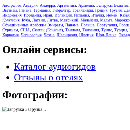
Австралия
,
Австрия
,
Андорра
,
Аргентина
,
Армения
,
Беларусь
,
Бельгия
,
Вьетнам
,
Гайана
,
Германия
,
Гибралтар
,
Гренландия
,
Греция
,
Грузия
,
Да
Индонезия
,
Иордания
,
Иран
,
Ирландия
,
Испания
,
Италия
,
Йемен
,
Казах
Колумбия
,
Куба
,
Латвия
,
Литва
,
Маврикий
,
Малайзия
,
Мальта
,
Марокко
Объединенные Арабские Эмираты
,
Панама
,
Польша
,
Португалия
,
Росси
Суринам
,
США
,
Сянган (Гонконг)
,
Таиланд
,
Танзания
,
Тунис
,
Турция
,
Хорватия
,
Черногория
,
Чехия
,
Швейцария
,
Швеция
,
Шри-Ланка
,
Эквад
Онлайн сервисы:
Каталог аудиогидов
Отзывы о отелях
Фотографии:
Загрузка...