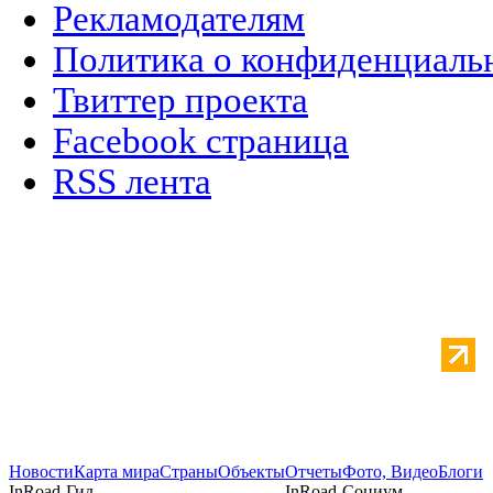
Рекламодателям
Политика о конфиденциаль
Твиттер проекта
Facebook страница
RSS лента
Новости
Карта мира
Страны
Объекты
Отчеты
Фото, Видео
Блоги
InRoad-Гид
InRoad-Социум