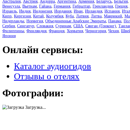
Австралия
,
Австрия
,
Андорра
,
Аргентина
,
Армения
,
Беларусь
,
Бельгия
,
Венесуэла
,
Вьетнам
,
Гайана
,
Германия
,
Гибралтар
,
Гренландия
,
Греция
,
Израиль
,
Индия
,
Индонезия
,
Иордания
,
Иран
,
Ирландия
,
Испания
,
Ита
Кипр
,
Киргизия
,
Китай
,
Колумбия
,
Куба
,
Латвия
,
Литва
,
Маврикий
,
Ма
Нидерланды
,
Норвегия
,
Объединенные Арабские Эмираты
,
Панама
,
По
Сербия
,
Сингапур
,
Словакия
,
Суринам
,
США
,
Сянган (Гонконг)
,
Таила
Филиппины
,
Финляндия
,
Франция
,
Хорватия
,
Черногория
,
Чехия
,
Шве
Япония
Онлайн сервисы:
Каталог аудиогидов
Отзывы о отелях
Фотографии:
Загрузка...