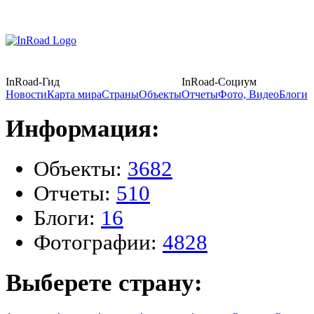
InRoad-Гид
InRoad-Социум
Новости
Карта мира
Страны
Объекты
Отчеты
Фото, Видео
Блоги
Информация:
Объекты:
3682
Отчеты:
510
Блоги:
16
Фотографии:
4828
Выберете страну: