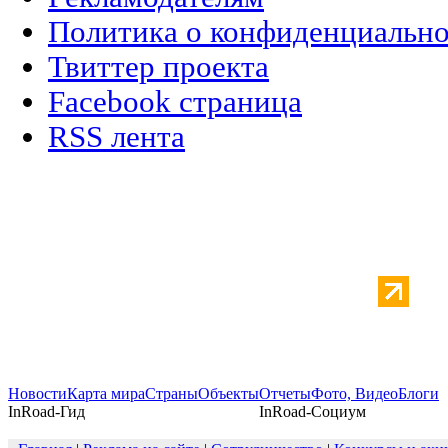
Политика о конфиденциальн
Твиттер проекта
Facebook страница
RSS лента
Новости
Карта мира
Страны
Объекты
Отчеты
Фото, Видео
Блоги
InRoad-Гид
InRoad-Социум