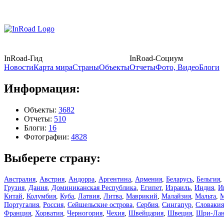
InRoad-Гид
InRoad-Социум
Новости
Карта мира
Страны
Объекты
Отчеты
Фото, Видео
Блоги
Информация:
Объекты:
3682
Отчеты:
510
Блоги:
16
Фотографии:
4828
Выберете страну:
Австралия
,
Австрия
,
Андорра
,
Аргентина
,
Армения
,
Беларусь
,
Бельгия
,
Грузия
,
Дания
,
Доминиканская Республика
,
Египет
,
Израиль
,
Индия
,
И
Китай
,
Колумбия
,
Куба
,
Латвия
,
Литва
,
Маврикий
,
Малайзия
,
Мальта
,
М
Португалия
,
Россия
,
Сейшельские острова
,
Сербия
,
Сингапур
,
Словакия
Франция
,
Хорватия
,
Черногория
,
Чехия
,
Швейцария
,
Швеция
,
Шри-Лан