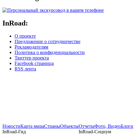
InRoad:
О проекте
Предложение о сотрудничестве
Рекламодателям
Политика о конфиденциальности
Твиттер проекта
Facebook страница
RSS лента
Новости
Карта мира
Страны
Объекты
Отчеты
Фото, Видео
Блоги
InRoad-Гид
InRoad-Социум