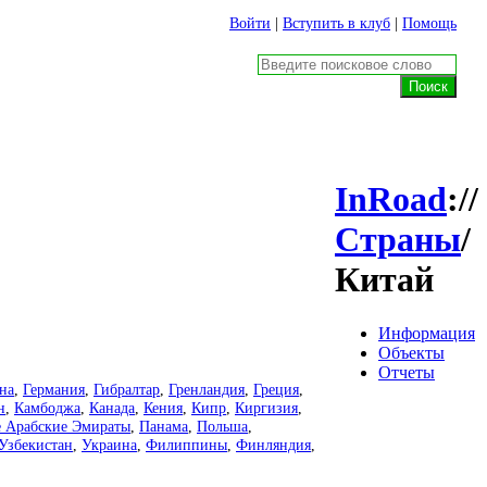
Войти
|
Вступить в клуб
|
Помощь
InRoad
://
Страны
/
Китай
Информация
Объекты
Отчеты
на
,
Германия
,
Гибралтар
,
Гренландия
,
Греция
,
н
,
Камбоджа
,
Канада
,
Кения
,
Кипр
,
Киргизия
,
 Арабские Эмираты
,
Панама
,
Польша
,
Узбекистан
,
Украина
,
Филиппины
,
Финляндия
,