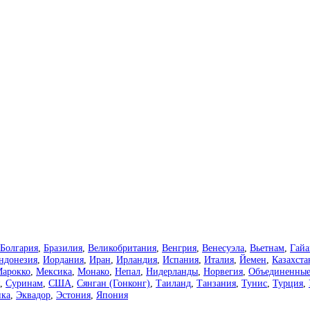
Болгария
,
Бразилия
,
Великобритания
,
Венгрия
,
Венесуэла
,
Вьетнам
,
Гайа
ндонезия
,
Иордания
,
Иран
,
Ирландия
,
Испания
,
Италия
,
Йемен
,
Казахста
арокко
,
Мексика
,
Монако
,
Непал
,
Нидерланды
,
Норвегия
,
Объединенные
,
Суринам
,
США
,
Сянган (Гонконг)
,
Таиланд
,
Танзания
,
Тунис
,
Турция
,
ка
,
Эквадор
,
Эстония
,
Япония