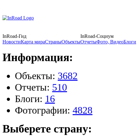
InRoad-Гид
InRoad-Социум
Новости
Карта мира
Страны
Объекты
Отчеты
Фото, Видео
Блоги
Информация:
Объекты:
3682
Отчеты:
510
Блоги:
16
Фотографии:
4828
Выберете страну: