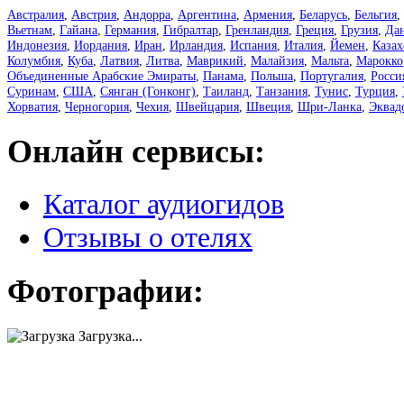
Австралия
,
Австрия
,
Андорра
,
Аргентина
,
Армения
,
Беларусь
,
Бельгия
,
Вьетнам
,
Гайана
,
Германия
,
Гибралтар
,
Гренландия
,
Греция
,
Грузия
,
Да
Индонезия
,
Иордания
,
Иран
,
Ирландия
,
Испания
,
Италия
,
Йемен
,
Казах
Колумбия
,
Куба
,
Латвия
,
Литва
,
Маврикий
,
Малайзия
,
Мальта
,
Марокко
Объединенные Арабские Эмираты
,
Панама
,
Польша
,
Португалия
,
Росси
Суринам
,
США
,
Сянган (Гонконг)
,
Таиланд
,
Танзания
,
Тунис
,
Турция
,
Хорватия
,
Черногория
,
Чехия
,
Швейцария
,
Швеция
,
Шри-Ланка
,
Эквад
Онлайн сервисы:
Каталог аудиогидов
Отзывы о отелях
Фотографии:
Загрузка...