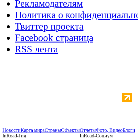
Рекламодателям
Политика о конфиденциальн
Твиттер проекта
Facebook страница
RSS лента
Новости
Карта мира
Страны
Объекты
Отчеты
Фото, Видео
Блоги
InRoad-Гид
InRoad-Социум