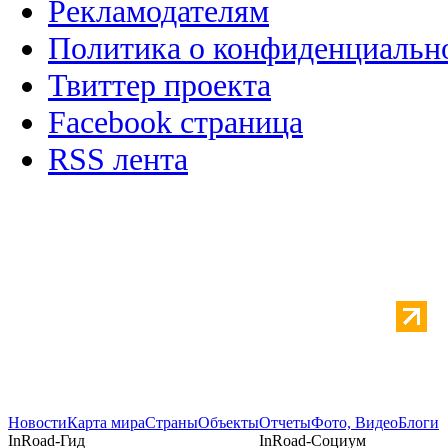
Рекламодателям
Политика о конфиденциальн
Твиттер проекта
Facebook страница
RSS лента
Новости
Карта мира
Страны
Объекты
Отчеты
Фото, Видео
Блоги
InRoad-Гид
InRoad-Социум