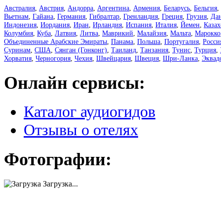
Австралия
,
Австрия
,
Андорра
,
Аргентина
,
Армения
,
Беларусь
,
Бельгия
,
Вьетнам
,
Гайана
,
Германия
,
Гибралтар
,
Гренландия
,
Греция
,
Грузия
,
Да
Индонезия
,
Иордания
,
Иран
,
Ирландия
,
Испания
,
Италия
,
Йемен
,
Казах
Колумбия
,
Куба
,
Латвия
,
Литва
,
Маврикий
,
Малайзия
,
Мальта
,
Марокко
Объединенные Арабские Эмираты
,
Панама
,
Польша
,
Португалия
,
Росси
Суринам
,
США
,
Сянган (Гонконг)
,
Таиланд
,
Танзания
,
Тунис
,
Турция
,
Хорватия
,
Черногория
,
Чехия
,
Швейцария
,
Швеция
,
Шри-Ланка
,
Эквад
Онлайн сервисы:
Каталог аудиогидов
Отзывы о отелях
Фотографии:
Загрузка...