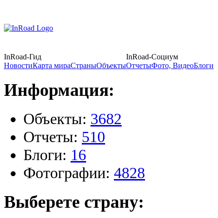
InRoad-Гид
InRoad-Социум
Новости
Карта мира
Страны
Объекты
Отчеты
Фото, Видео
Блоги
Информация:
Объекты:
3682
Отчеты:
510
Блоги:
16
Фотографии:
4828
Выберете страну: