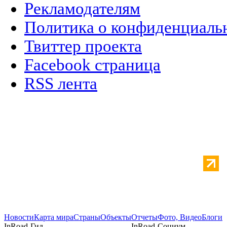
Рекламодателям
Политика о конфиденциаль
Твиттер проекта
Facebook страница
RSS лента
Новости
Карта мира
Страны
Объекты
Отчеты
Фото, Видео
Блоги
InRoad-Гид
InRoad-Социум