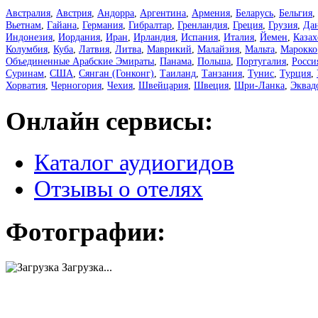
Австралия
,
Австрия
,
Андорра
,
Аргентина
,
Армения
,
Беларусь
,
Бельгия
,
Вьетнам
,
Гайана
,
Германия
,
Гибралтар
,
Гренландия
,
Греция
,
Грузия
,
Да
Индонезия
,
Иордания
,
Иран
,
Ирландия
,
Испания
,
Италия
,
Йемен
,
Казах
Колумбия
,
Куба
,
Латвия
,
Литва
,
Маврикий
,
Малайзия
,
Мальта
,
Марокко
Объединенные Арабские Эмираты
,
Панама
,
Польша
,
Португалия
,
Росси
Суринам
,
США
,
Сянган (Гонконг)
,
Таиланд
,
Танзания
,
Тунис
,
Турция
,
Хорватия
,
Черногория
,
Чехия
,
Швейцария
,
Швеция
,
Шри-Ланка
,
Эквад
Онлайн сервисы:
Каталог аудиогидов
Отзывы о отелях
Фотографии:
Загрузка...