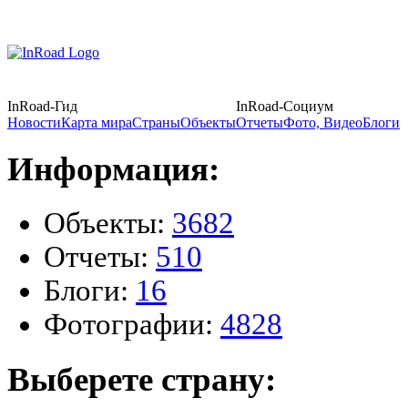
InRoad-Гид
InRoad-Социум
Новости
Карта мира
Страны
Объекты
Отчеты
Фото, Видео
Блоги
Информация:
Объекты:
3682
Отчеты:
510
Блоги:
16
Фотографии:
4828
Выберете страну: