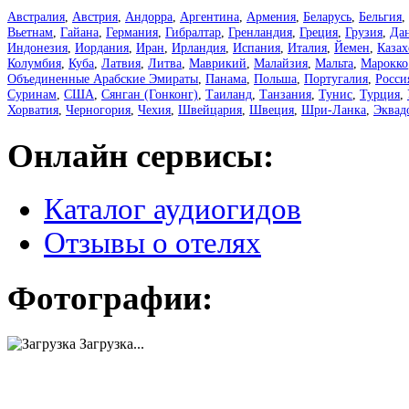
Австралия
,
Австрия
,
Андорра
,
Аргентина
,
Армения
,
Беларусь
,
Бельгия
,
Вьетнам
,
Гайана
,
Германия
,
Гибралтар
,
Гренландия
,
Греция
,
Грузия
,
Да
Индонезия
,
Иордания
,
Иран
,
Ирландия
,
Испания
,
Италия
,
Йемен
,
Казах
Колумбия
,
Куба
,
Латвия
,
Литва
,
Маврикий
,
Малайзия
,
Мальта
,
Марокко
Объединенные Арабские Эмираты
,
Панама
,
Польша
,
Португалия
,
Росси
Суринам
,
США
,
Сянган (Гонконг)
,
Таиланд
,
Танзания
,
Тунис
,
Турция
,
Хорватия
,
Черногория
,
Чехия
,
Швейцария
,
Швеция
,
Шри-Ланка
,
Эквад
Онлайн сервисы:
Каталог аудиогидов
Отзывы о отелях
Фотографии:
Загрузка...