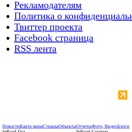
Рекламодателям
Политика о конфиденциаль
Твиттер проекта
Facebook страница
RSS лента
Новости
Карта мира
Страны
Объекты
Отчеты
Фото, Видео
Блоги
InRoad-Гид
InRoad-Социум