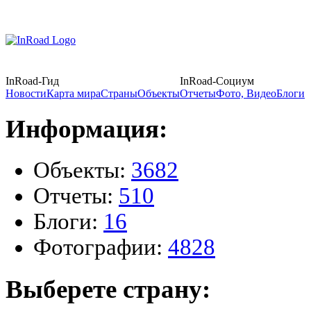
InRoad-Гид
InRoad-Социум
Новости
Карта мира
Страны
Объекты
Отчеты
Фото, Видео
Блоги
Информация:
Объекты:
3682
Отчеты:
510
Блоги:
16
Фотографии:
4828
Выберете страну: