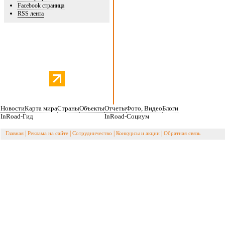
Facebook страница
RSS лента
Новости
Карта мира
Страны
Объекты
Отчеты
Фото, Видео
Блоги
InRoad-Гид
InRoad-Социум
|
|
|
|
Главная
Реклама на сайте
Сотрудничество
Конкурсы и акции
Обратная связь