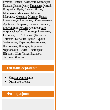
Италия
,
Йемен
,
Казахстан
,
Камбоджа
,
Канада
,
Кения
,
Кипр
,
Киргизия
,
Китай
,
Колумбия
,
Куба
,
Латвия
,
Литва
,
Маврикий
,
Малайзия
,
Мальта
,
Марокко
,
Мексика
,
Монако
,
Непал
,
Нидерланды
,
Норвегия
,
Объединенные
Арабские Эмираты
,
Панама
,
Польша
,
Португалия
,
Россия
,
Сейшельские
острова
,
Сербия
,
Сингапур
,
Словакия
,
Суринам
,
США
,
Сянган (Гонконг)
,
Таиланд
,
Танзания
,
Тунис
,
Турция
,
Узбекистан
,
Украина
,
Филиппины
,
Финляндия
,
Франция
,
Хорватия
,
Черногория
,
Чехия
,
Швейцария
,
Швеция
,
Шри-Ланка
,
Эквадор
,
Эстония
,
Япония
Онлайн сервисы:
Каталог аудиогидов
Отзывы о отелях
Фотографии: