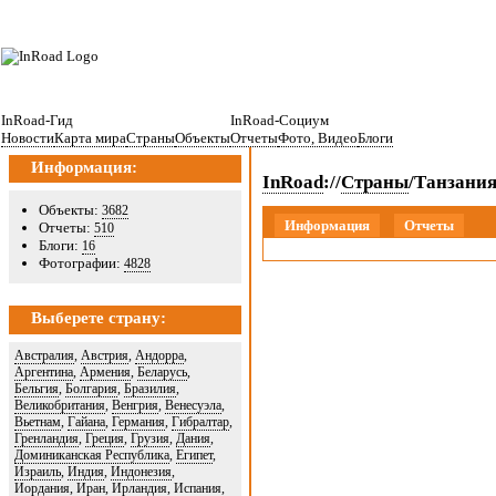
InRoad-Гид
InRoad-Социум
Новости
Карта мира
Страны
Объекты
Отчеты
Фото, Видео
Блоги
Информация:
InRoad
://
Страны
/Танзани
Объекты:
3682
Информация
Отчеты
Отчеты:
510
Блоги:
16
Фотографии:
4828
Выберете страну:
Австралия
,
Австрия
,
Андорра
,
Аргентина
,
Армения
,
Беларусь
,
Бельгия
,
Болгария
,
Бразилия
,
Великобритания
,
Венгрия
,
Венесуэла
,
Вьетнам
,
Гайана
,
Германия
,
Гибралтар
,
Гренландия
,
Греция
,
Грузия
,
Дания
,
Доминиканская Республика
,
Египет
,
Израиль
,
Индия
,
Индонезия
,
Иордания
,
Иран
,
Ирландия
,
Испания
,