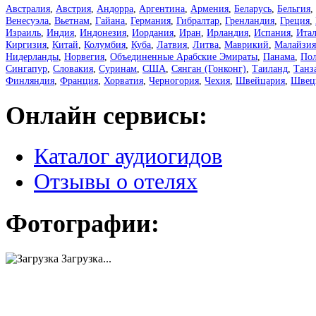
Австралия
,
Австрия
,
Андорра
,
Аргентина
,
Армения
,
Беларусь
,
Бельгия
,
Венесуэла
,
Вьетнам
,
Гайана
,
Германия
,
Гибралтар
,
Гренландия
,
Греция
,
Израиль
,
Индия
,
Индонезия
,
Иордания
,
Иран
,
Ирландия
,
Испания
,
Ита
Киргизия
,
Китай
,
Колумбия
,
Куба
,
Латвия
,
Литва
,
Маврикий
,
Малайзия
Нидерланды
,
Норвегия
,
Объединенные Арабские Эмираты
,
Панама
,
По
Сингапур
,
Словакия
,
Суринам
,
США
,
Сянган (Гонконг)
,
Таиланд
,
Танз
Финляндия
,
Франция
,
Хорватия
,
Черногория
,
Чехия
,
Швейцария
,
Швец
Онлайн сервисы:
Каталог аудиогидов
Отзывы о отелях
Фотографии:
Загрузка...