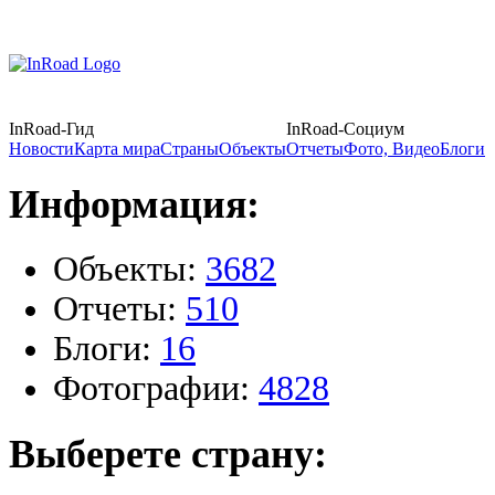
InRoad-Гид
InRoad-Социум
Новости
Карта мира
Страны
Объекты
Отчеты
Фото, Видео
Блоги
Информация:
Объекты:
3682
Отчеты:
510
Блоги:
16
Фотографии:
4828
Выберете страну: