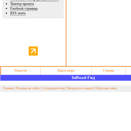
Твиттер проекта
Facebook страница
RSS лента
Новости
Карта мира
Страны
InRoad-Гид
|
|
|
|
Главная
Реклама на сайте
Сотрудничество
Конкурсы и акции
Обратная связь