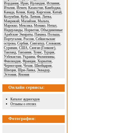
Иордания
,
Иран
,
Ирландия
,
Испания
,
Италия
,
Йемен
,
Казахстан
,
Камбоджа
,
Канада
,
Кения
,
Кипр
,
Киргизия
,
Китай
,
Колумбия
,
Куба
,
Латвия
,
Литва
,
Маврикий
,
Малайзия
,
Мальта
,
Марокко
,
Мексика
,
Монако
,
Непал
,
Нидерланды
,
Норвегия
,
Объединенные
Арабские Эмираты
,
Панама
,
Польша
,
Португалия
,
Россия
,
Сейшельские
острова
,
Сербия
,
Сингапур
,
Словакия
,
Суринам
,
США
,
Сянган (Гонконг)
,
Таиланд
,
Танзания
,
Тунис
,
Турция
,
Узбекистан
,
Украина
,
Филиппины
,
Финляндия
,
Франция
,
Хорватия
,
Черногория
,
Чехия
,
Швейцария
,
Швеция
,
Шри-Ланка
,
Эквадор
,
Эстония
,
Япония
Онлайн сервисы:
Каталог аудиогидов
Отзывы о отелях
Фотографии: