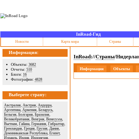
InRoad-Гид
Новости
Карта мира
Страны
Информация:
InRoad
://
Страны
/Нидерла
Объекты:
3682
Информация
Объекты
Отчеты:
510
Блоги:
16
Фотографии:
4828
Выберете страну:
Австралия
,
Австрия
,
Андорра
,
Аргентина
,
Армения
,
Беларусь
,
Бельгия
,
Болгария
,
Бразилия
,
Великобритания
,
Венгрия
,
Венесуэла
,
Вьетнам
,
Гайана
,
Германия
,
Гибралтар
,
Гренландия
,
Греция
,
Грузия
,
Дания
,
Доминиканская Республика
,
Египет
,
Израиль
,
Индия
,
Индонезия
,