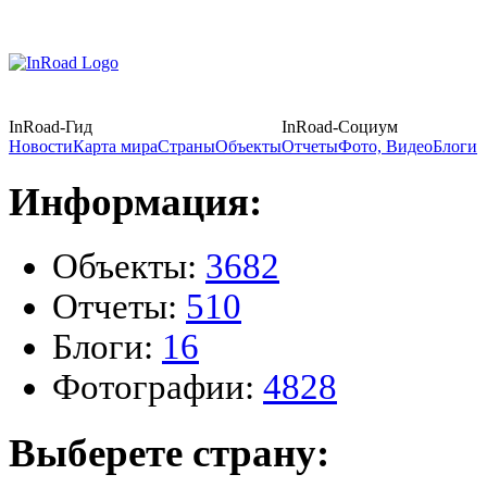
InRoad-Гид
InRoad-Социум
Новости
Карта мира
Страны
Объекты
Отчеты
Фото, Видео
Блоги
Информация:
Объекты:
3682
Отчеты:
510
Блоги:
16
Фотографии:
4828
Выберете страну: