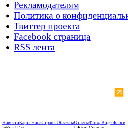
Рекламодателям
Политика о конфиденциаль
Твиттер проекта
Facebook страница
RSS лента
Новости
Карта мира
Страны
Объекты
Отчеты
Фото, Видео
Блоги
InRoad-Гид
InRoad-Социум