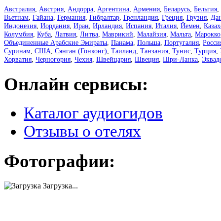
Австралия
,
Австрия
,
Андорра
,
Аргентина
,
Армения
,
Беларусь
,
Бельгия
,
Вьетнам
,
Гайана
,
Германия
,
Гибралтар
,
Гренландия
,
Греция
,
Грузия
,
Да
Индонезия
,
Иордания
,
Иран
,
Ирландия
,
Испания
,
Италия
,
Йемен
,
Казах
Колумбия
,
Куба
,
Латвия
,
Литва
,
Маврикий
,
Малайзия
,
Мальта
,
Марокко
Объединенные Арабские Эмираты
,
Панама
,
Польша
,
Португалия
,
Росси
Суринам
,
США
,
Сянган (Гонконг)
,
Таиланд
,
Танзания
,
Тунис
,
Турция
,
Хорватия
,
Черногория
,
Чехия
,
Швейцария
,
Швеция
,
Шри-Ланка
,
Эквад
Онлайн сервисы:
Каталог аудиогидов
Отзывы о отелях
Фотографии:
Загрузка...