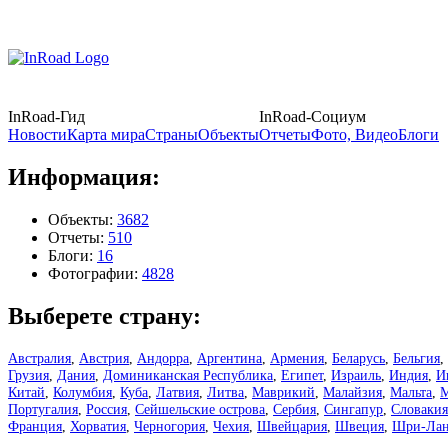
InRoad-Гид
InRoad-Социум
Новости
Карта мира
Страны
Объекты
Отчеты
Фото, Видео
Блоги
Информация:
Объекты:
3682
Отчеты:
510
Блоги:
16
Фотографии:
4828
Выберете страну:
Австралия
,
Австрия
,
Андорра
,
Аргентина
,
Армения
,
Беларусь
,
Бельгия
,
Грузия
,
Дания
,
Доминиканская Республика
,
Египет
,
Израиль
,
Индия
,
И
Китай
,
Колумбия
,
Куба
,
Латвия
,
Литва
,
Маврикий
,
Малайзия
,
Мальта
,
М
Португалия
,
Россия
,
Сейшельские острова
,
Сербия
,
Сингапур
,
Словакия
Франция
,
Хорватия
,
Черногория
,
Чехия
,
Швейцария
,
Швеция
,
Шри-Лан