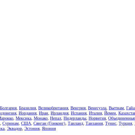
Болгария
,
Бразилия
,
Великобритания
,
Венгрия
,
Венесуэла
,
Вьетнам
,
Гайа
ндонезия
,
Иордания
,
Иран
,
Ирландия
,
Испания
,
Италия
,
Йемен
,
Казахста
арокко
,
Мексика
,
Монако
,
Непал
,
Нидерланды
,
Норвегия
,
Объединенные
,
Суринам
,
США
,
Сянган (Гонконг)
,
Таиланд
,
Танзания
,
Тунис
,
Турция
,
ка
,
Эквадор
,
Эстония
,
Япония