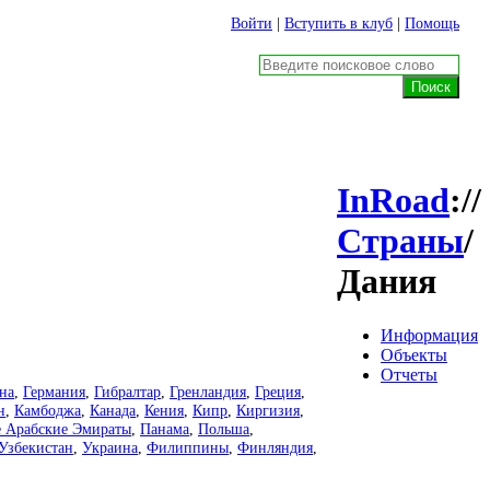
Войти
|
Вступить в клуб
|
Помощь
InRoad
://
Страны
/
Дания
Информация
Объекты
Отчеты
на
,
Германия
,
Гибралтар
,
Гренландия
,
Греция
,
н
,
Камбоджа
,
Канада
,
Кения
,
Кипр
,
Киргизия
,
 Арабские Эмираты
,
Панама
,
Польша
,
Узбекистан
,
Украина
,
Филиппины
,
Финляндия
,