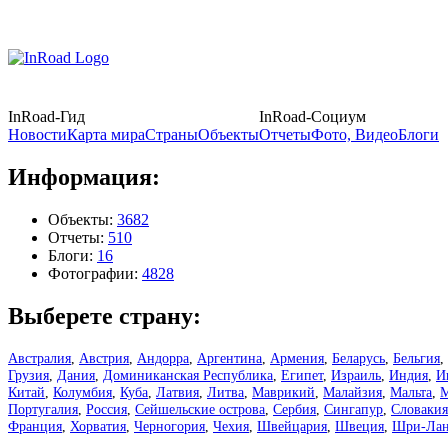
InRoad-Гид
InRoad-Социум
Новости
Карта мира
Страны
Объекты
Отчеты
Фото, Видео
Блоги
Информация:
Объекты:
3682
Отчеты:
510
Блоги:
16
Фотографии:
4828
Выберете страну:
Австралия
,
Австрия
,
Андорра
,
Аргентина
,
Армения
,
Беларусь
,
Бельгия
,
Грузия
,
Дания
,
Доминиканская Республика
,
Египет
,
Израиль
,
Индия
,
И
Китай
,
Колумбия
,
Куба
,
Латвия
,
Литва
,
Маврикий
,
Малайзия
,
Мальта
,
М
Португалия
,
Россия
,
Сейшельские острова
,
Сербия
,
Сингапур
,
Словакия
Франция
,
Хорватия
,
Черногория
,
Чехия
,
Швейцария
,
Швеция
,
Шри-Лан