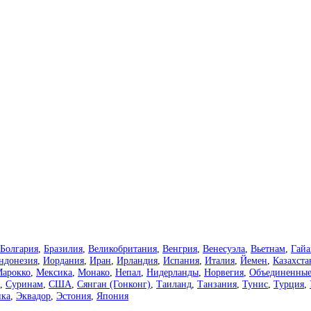
Болгария
,
Бразилия
,
Великобритания
,
Венгрия
,
Венесуэла
,
Вьетнам
,
Гайа
ндонезия
,
Иордания
,
Иран
,
Ирландия
,
Испания
,
Италия
,
Йемен
,
Казахста
арокко
,
Мексика
,
Монако
,
Непал
,
Нидерланды
,
Норвегия
,
Объединенные
,
Суринам
,
США
,
Сянган (Гонконг)
,
Таиланд
,
Танзания
,
Тунис
,
Турция
,
ка
,
Эквадор
,
Эстония
,
Япония