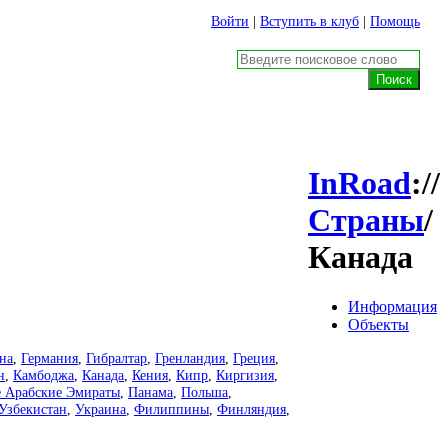
Войти
|
Вступить в клуб
|
Помощь
InRoad
://
Страны
/
Канада
Информация
Объекты
на
,
Германия
,
Гибралтар
,
Гренландия
,
Греция
,
н
,
Камбоджа
,
Канада
,
Кения
,
Кипр
,
Киргизия
,
 Арабские Эмираты
,
Панама
,
Польша
,
Узбекистан
,
Украина
,
Филиппины
,
Финляндия
,