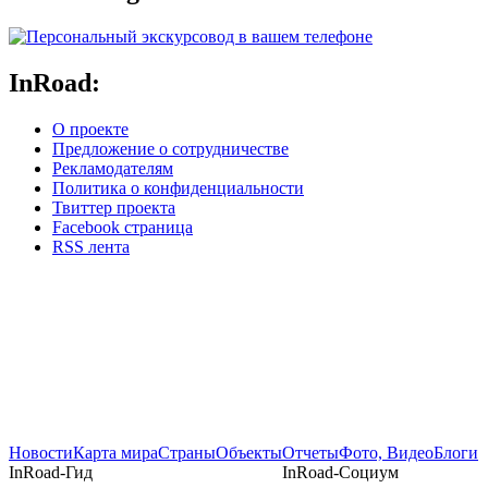
InRoad:
О проекте
Предложение о сотрудничестве
Рекламодателям
Политика о конфиденциальности
Твиттер проекта
Facebook страница
RSS лента
Новости
Карта мира
Страны
Объекты
Отчеты
Фото, Видео
Блоги
InRoad-Гид
InRoad-Социум