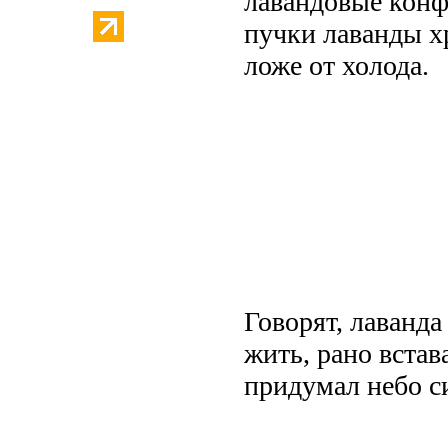
лавандовые конф
пучки лаванды хр
ложе от холода.
Говорят, лаванда
жить, рано встав
придумал небо с