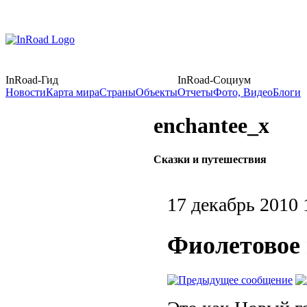
InRoad-Гид
InRoad-Социум
Новости
Карта мира
Страны
Объекты
Отчеты
Фото, Видео
Блоги
enchantee_x
Сказки и путешествия
17 декабрь 2010 
Фиолетовое 