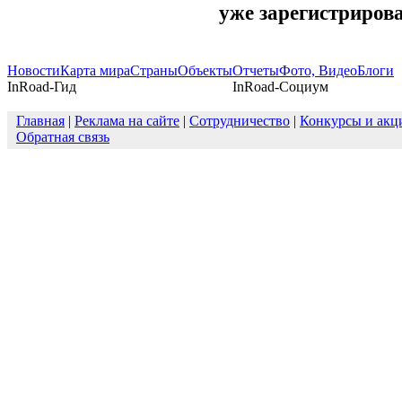
уже зарегистриров
Новости
Карта мира
Страны
Объекты
Отчеты
Фото, Видео
Блоги
InRoad-Гид
InRoad-Социум
Главная
|
Реклама на сайте
|
Сотрудничество
|
Конкурсы и акц
Обратная связь