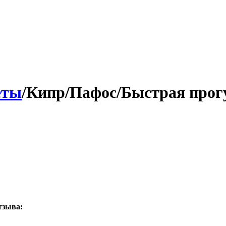
еты
/Кипр/Пафос/Быстрая прог
тзыва: