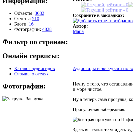
Информация:
Объекты:
3682
Сохраните в закладках:
Отчеты:
510
Блоги:
16
Автор:
Фотографии:
4828
Maria
Фильтр по странам:
Онлайн сервисы:
Каталог аудиогидов
Аудиогиды и экскурсии по в
Отзывы о отелях
Начну с того, что останавлив
Фотографии:
и море чистое.
Загрузка...
Ну а теперь сама прогулка, 
Прогулочная набережная:
Здесь вы сможете увидеть ху