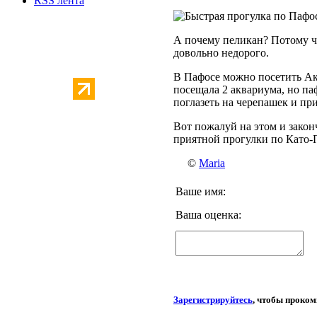
RSS лента
А почему пеликан? Потому чт
довольно недорого.
В Пафосе можно посетить Акв
посещала 2 аквариума, но па
поглазеть на черепашек и пр
Вот пожалуй на этом и закон
приятной прогулки по Като-
©
Maria
Ваше имя:
Ваша оценка:
Зарегистрируйтесь
, чтобы проко