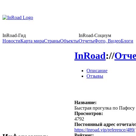
InRoad-Гид
InRoad-Социум
Новости
Карта мира
Страны
Объекты
Отчеты
Фото, Видео
Блоги
InRoad
://
Отч
Описание
Отзывы
Название:
Быстрая прогулка по Пафосу
Просмотров:
4792
Постоянный адрес отчета/о
https://inroad.vip/reference/489/
Рейтинг: