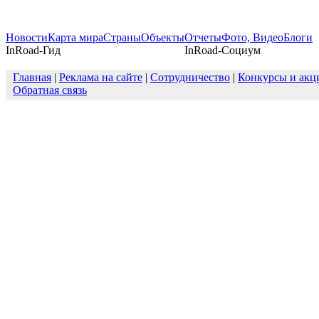
Новости
Карта мира
Страны
Объекты
Отчеты
Фото, Видео
Блоги
InRoad-Гид
InRoad-Социум
Главная
|
Реклама на сайте
|
Сотрудничество
|
Конкурсы и акц
Обратная связь