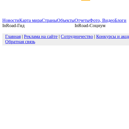
Новости
Карта мира
Страны
Объекты
Отчеты
Фото, Видео
Блоги
InRoad-Гид
InRoad-Социум
Главная
|
Реклама на сайте
|
Сотрудничество
|
Конкурсы и акц
Обратная связь