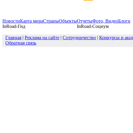
Новости
Карта мира
Страны
Объекты
Отчеты
Фото, Видео
Блоги
InRoad-Гид
InRoad-Социум
Главная
|
Реклама на сайте
|
Сотрудничество
|
Конкурсы и акц
Обратная связь