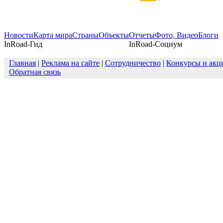
Новости
Карта мира
Страны
Объекты
Отчеты
Фото, Видео
Блоги
InRoad-Гид
InRoad-Социум
Главная
|
Реклама на сайте
|
Сотрудничество
|
Конкурсы и акц
Обратная связь