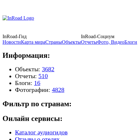
InRoad-Гид
InRoad-Социум
Новости
Карта мира
Страны
Объекты
Отчеты
Фото, Видео
Блоги
Информация:
Объекты:
3682
Отчеты:
510
Блоги:
16
Фотографии:
4828
Фильтр по странам:
Онлайн сервисы:
Каталог аудиогидов
Отзывы о отелях