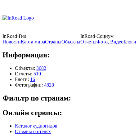
InRoad-Гид
InRoad-Социум
Новости
Карта мира
Страны
Объекты
Отчеты
Фото, Видео
Блоги
Информация:
Объекты:
3682
Отчеты:
510
Блоги:
16
Фотографии:
4828
Фильтр по странам:
Онлайн сервисы:
Каталог аудиогидов
Отзывы о отелях