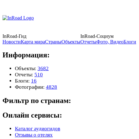
InRoad-Гид
InRoad-Социум
Новости
Карта мира
Страны
Объекты
Отчеты
Фото, Видео
Блоги
Информация:
Объекты:
3682
Отчеты:
510
Блоги:
16
Фотографии:
4828
Фильтр по странам:
Онлайн сервисы:
Каталог аудиогидов
Отзывы о отелях