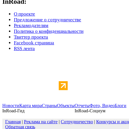
InRoad:
О проекте
Предложение о сотрудничестве
Рекламодателям
Политика о конфиденциальности
Твиттер проекта
Facebook страница
RSS лента
Новости
Карта мира
Страны
Объекты
Отчеты
Фото, Видео
Блоги
InRoad-Гид
InRoad-Социум
Главная
|
Реклама на сайте
|
Сотрудничество
|
Конкурсы и акц
Обратная связь