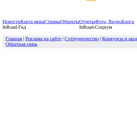
Новости
Карта мира
Страны
Объекты
Отчеты
Фото, Видео
Блоги
InRoad-Гид
InRoad-Социум
Главная
|
Реклама на сайте
|
Сотрудничество
|
Конкурсы и акц
Обратная связь